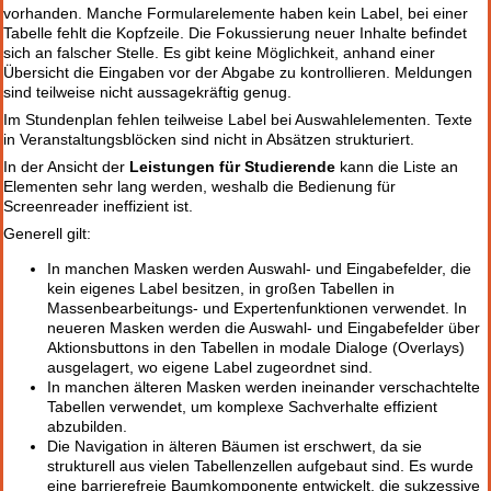
vorhanden. Manche Formularelemente haben kein Label, bei einer
Tabelle fehlt die Kopfzeile. Die Fokussierung neuer Inhalte befindet
sich an falscher Stelle. Es gibt keine Möglichkeit, anhand einer
Übersicht die Eingaben vor der Abgabe zu kontrollieren. Meldungen
sind teilweise nicht aussagekräftig genug.
Im Stundenplan fehlen teilweise Label bei Auswahlelementen. Texte
in Veranstaltungsblöcken sind nicht in Absätzen strukturiert.
In der Ansicht der
Leistungen für Studierende
kann die Liste an
Elementen sehr lang werden, weshalb die Bedienung für
Screenreader ineffizient ist.
Generell gilt:
In manchen Masken werden Auswahl- und Eingabefelder, die
kein eigenes Label besitzen, in großen Tabellen in
Massenbearbeitungs- und Expertenfunktionen verwendet. In
neueren Masken werden die Auswahl- und Eingabefelder über
Aktionsbuttons in den Tabellen in modale Dialoge (Overlays)
ausgelagert, wo eigene Label zugeordnet sind.
In manchen älteren Masken werden ineinander verschachtelte
Tabellen verwendet, um komplexe Sachverhalte effizient
abzubilden.
Die Navigation in älteren Bäumen ist erschwert, da sie
strukturell aus vielen Tabellenzellen aufgebaut sind. Es wurde
eine barrierefreie Baumkomponente entwickelt, die sukzessive