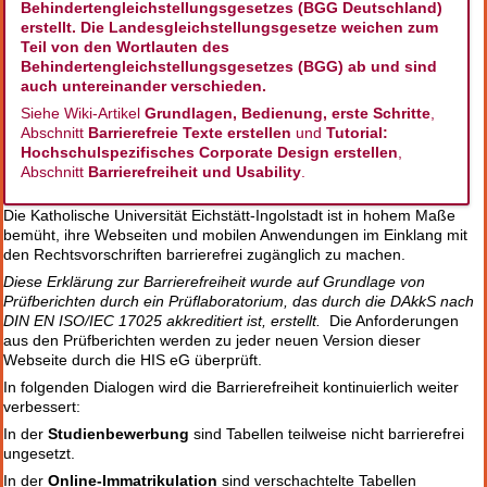
Behindertengleichstellungsgesetzes (BGG Deutschland)
erstellt. Die Landesgleichstellungsgesetze weichen zum
Teil von den Wortlauten des
Behindertengleichstellungsgesetzes (BGG) ab und sind
auch untereinander verschieden.
Siehe Wiki-Artikel
Grundlagen, Bedienung, erste Schritte
,
Abschnitt
Barrierefreie Texte erstellen
und
Tutorial:
Hochschulspezifisches Corporate Design erstellen
,
Abschnitt
Barrierefreiheit und Usability
.
Die Katholische Universität Eichstätt-Ingolstadt ist in hohem Maße
bemüht, ihre Webseiten und mobilen Anwendungen im Einklang mit
den Rechtsvorschriften barrierefrei zugänglich zu machen.
Diese Erklärung zur Barrierefreiheit wurde auf Grundlage von
Prüfberichten durch ein Prüflaboratorium, das durch die DAkkS nach
DIN EN ISO/IEC 17025 akkreditiert ist, erstellt.
Die Anforderungen
aus den Prüfberichten werden zu jeder neuen Version dieser
Webseite durch die HIS eG überprüft.
In folgenden Dialogen wird die Barrierefreiheit kontinuierlich weiter
verbessert:
In der
Studienbewerbung
sind Tabellen teilweise nicht barrierefrei
ungesetzt.
In der
Online-Immatrikulation
sind verschachtelte Tabellen