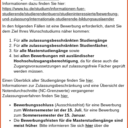
Informationen dazu finden Sie hier:
https://www.ku.de/studium/informationen-fuer-
studierende/studierendenbuero/studieninteressierte/bewerbung-
und-zulassung/internationale-studierende-bildungsauslaender
In den folgenden Fällen ist eine Bewerbung erforderlich, damit Sie
dem Ziel Ihres Wunschstudiums näher kommen:
Für
alle zulassungsbeschränkten Studiengänge
Für
alle zulassungsbeschränkten Studienfächer
,
für
alle Masterstudiengänge
sowie
bei
allen Bewerbungen mit ausländischer
Hochschulzugangsberechtigung
, da für diese auch die
Zugangsvoraussetzungen auf zulassungsfreie Fächer geprüft
werden müssen.
Einen Überblick aller Studiengänge finden Sie
hier
.
Informationen zur Zulassungsbeschränkung und eine Übersicht der
Notendurchschnitte (NC-Grenzwerte) vergangener
Zulassungsverfahren finden Sie
hier.
Bewerbungsschluss
(Ausschlussfrist) für eine Bewerbung
zum
Wintersemester ist der 15. Juli
, für eine Bewerbung
zum
Sommersemester der 15. Januar
.
Die
Bewerbungsfristen für die Masterstudiengänge sind
meist früher
. Bitte informieren Sie sich
hier
über die